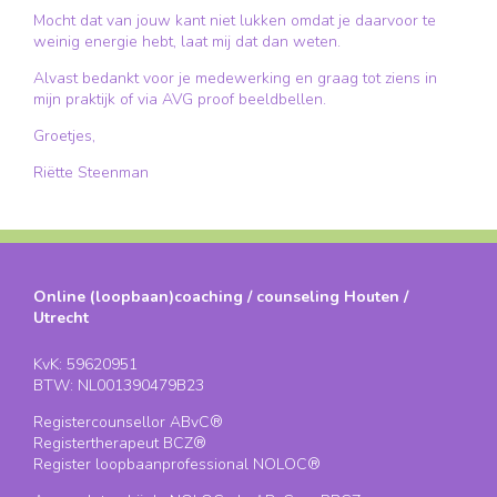
Mocht dat van jouw kant niet lukken omdat je daarvoor te
weinig energie hebt, laat mij dat dan weten.
Alvast bedankt voor je medewerking en graag tot ziens in
mijn praktijk of via AVG proof beeldbellen.
Groetjes,
Riëtte Steenman
Online (loopbaan)coaching / counseling Houten /
Utrecht
KvK: 59620951
BTW: NL001390479B23
Registercounsellor ABvC®
Registertherapeut BCZ®
Register loopbaanprofessional NOLOC®