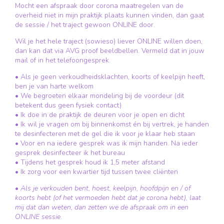
Mocht een afspraak door corona maatregelen van de
overheid niet in mijn praktijk plaats kunnen vinden, dan gaat
de sessie / het traject gewoon ONLINE door.
Wil je het hele traject (sowieso) liever ONLINE willen doen,
dan kan dat via AVG proof beeldbellen. Vermeld dat in jouw
mail of in het telefoongesprek.
• Als je geen verkoudheidsklachten, koorts of keelpijn heeft,
ben je van harte welkom
• We begroeten elkaar mondeling bij de voordeur (dit
betekent dus geen fysiek contact)
• Ik doe in de praktijk de deuren voor je open en dicht
• Ik wil je vragen om bij binnenkomst én bij vertrek, je handen
te desinfecteren met de gel die ik voor je klaar heb staan
• Voor en na iedere gesprek was ik mijn handen. Na ieder
gesprek desinfecteer ik het bureau
• Tijdens het gesprek houd ik 1,5 meter afstand
• Ik zorg voor een kwartier tijd tussen twee cliënten
•
Als je verkouden bent, hoest, keelpijn, hoofdpijn en / of
koorts hebt (of het vermoeden hebt dat je corona hebt), laat
mij dat dan weten, dan zetten we de afspraak om in een
ONLINE sessie.